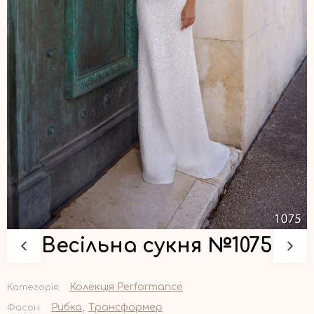
Весільна сукня №1075
Колекція Performance
Категорія:
,
Рибка
Трансформер
Фасон: