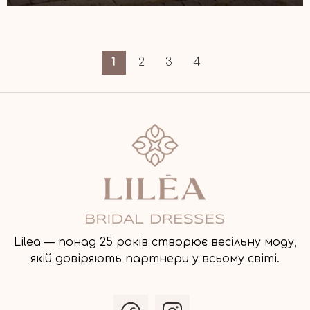
1
2
3
4
Lilea — понад 25 років створює весільну моду,
якій довіряють партнери у всьому світі.